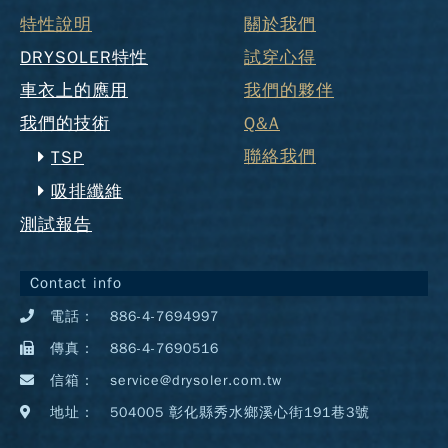
特性說明
關於我們
DRYSOLER特性
試穿心得
車衣上的應用
我們的夥伴
我們的技術
Q&A
聯絡我們
TSP
吸排纖維
測試報告
Contact info
電話：
886-4-7694997
傳真：
886-4-7690516
信箱：
service@drysoler.com.tw
地址：
504005 彰化縣秀水鄉溪心街191巷3號